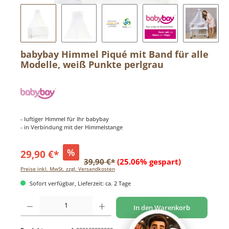
babybay Himmel Piqué mit Band für alle
Modelle, weiß Punkte perlgrau
- luftiger Himmel für Ihr babybay
- in Verbindung mit der Himmelstange
%
29,90 €*
39,90 €*
(25.06% gespart)
Preise inkl. MwSt. zzgl. Versandkosten
Sofort verfügbar, Lieferzeit: ca. 2 Tage
Produkt Anzahl: Gib den gewünschten Wert ein oder benutze die Schaltflächen um di
In den Warenkorb