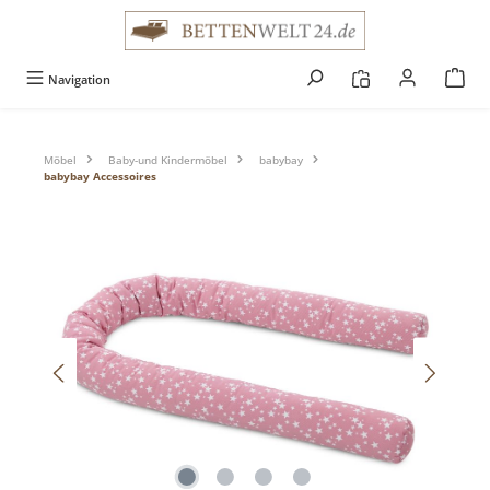
alt springen
Navigation
Möbel
Baby-und Kindermöbel
babybay
babybay Accessoires
Bildergalerie überspringen