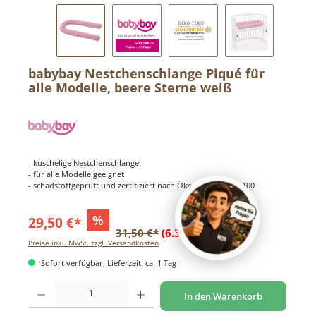
babybay Nestchenschlange Piqué für
alle Modelle, beere Sterne weiß
- kuschelige Nestchenschlange
- für alle Modelle geeignet
- schadstoffgeprüft und zertifiziert nach Ökotex Standard 100
%
29,50 €*
31,50 €*
(6.35% gespart)
Preise inkl. MwSt. zzgl. Versandkosten
Sofort verfügbar, Lieferzeit: ca. 1 Tag
Produkt Anzahl: Gib den gewünschten Wert ein oder benutze die Schaltflächen um di
In den Warenkorb