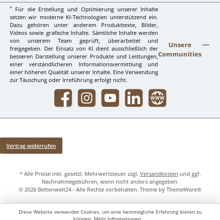
*
Für die Erstellung und Optimierung unserer Inhalte
setzen wir moderne KI-Technologien unterstützend ein.
Dazu gehören unter anderem Produkttexte, Bilder,
Videos sowie grafische Inhalte. Sämtliche Inhalte werden
von unserem Team geprüft, überarbeitet und
Unsere
freigegeben. Der Einsatz von KI dient ausschließlich der
Communities
besseren Darstellung unserer Produkte und Leistungen,
einer verständlicheren Informationsvermittlung und
einer höheren Qualität unserer Inhalte. Eine Verwendung
zur Täuschung oder Irreführung erfolgt nicht.
Facebook
Instagram
YouTube
LinkedIn
Website
Vertrag widerrufen
* Alle Preise inkl. gesetzl. Mehrwertsteuer zzgl.
Versandkosten
und ggf.
Nachnahmegebühren, wenn nicht anders angegeben.
© 2026 Bettenwelt24 - Alle Rechte vorbehalten. Theme by
ThemeWare®
Diese Website verwendet Cookies, um eine bestmögliche Erfahrung bieten zu
können.
Mehr Informationen ...