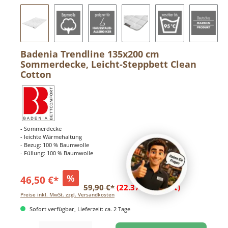
Badenia Trendline 135x200 cm
Sommerdecke, Leicht-Steppbett Clean
Cotton
- Sommerdecke
- leichte Wärmehaltung
- Bezug: 100 % Baumwolle
- Füllung: 100 % Baumwolle
%
46,50 €*
59,90 €*
(22.37% gespart)
Preise inkl. MwSt. zzgl. Versandkosten
Sofort verfügbar, Lieferzeit: ca. 2 Tage
Produkt Anzahl: Gib den gewünschten Wert ein oder benutze die Schaltflächen um di