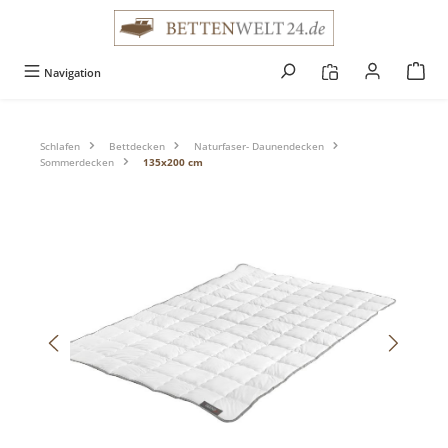
alt springen
Navigation
Schlafen
Bettdecken
Naturfaser- Daunendecken
Sommerdecken
135x200 cm
Bildergalerie überspringen