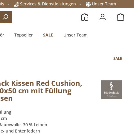
is
-
Services & Dienstleistungen
-
Unser Team
ör
Topseller
SALE
Unser Team
SALE
ack Kissen Red Cushion,
0x50 cm mit Füllung
ssen
üllung
0 cm
Baumwolle, 30 % Leinen
se- und Entenfedern