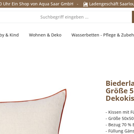
0 Uhr
Ein Shop von Aqua Saar GmbH
-
Ladengeschäft Saarlou
by & Kind
Wohnen & Deko
Wasserbetten - Pflege & Zubeh
Biederl
Größe 5
Dekoki
- Kissen mit F
- Größe 50x5
- Bezug 70 % 
- Füllung Gän