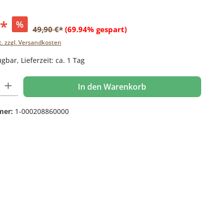
€*
%
49,90 €*
(69.94% gespart)
t. zzgl. Versandkosten
gbar, Lieferzeit: ca. 1 Tag
 Gib den gewünschten Wert ein oder benutze die Schaltflächen um die Anzahl
In den Warenkorb
mer:
1-000208860000