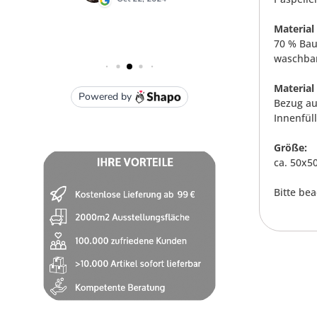
Material
70 % Bau
waschbar
Material
Bezug a
Innenfül
Größe:
ca. 50x5
Bitte be