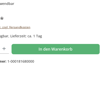
erwendbar
€*
t. zzgl. Versandkosten
gbar, Lieferzeit: ca. 1 Tag
 Gib den gewünschten Wert ein oder benutze die Schaltflächen um die Anzahl
In den Warenkorb
mer:
1-000181680000