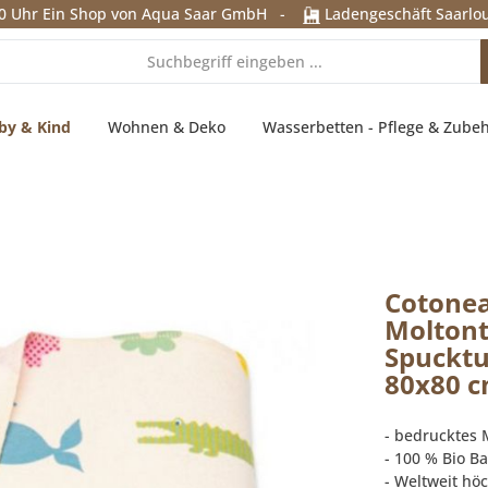
0 Uhr
Ein Shop von Aqua Saar GmbH
-
Ladengeschäft Saarlou
by & Kind
Wohnen & Deko
Wasserbetten - Pflege & Zube
Cotone
Molton
Spucktu
80x80 
- bedrucktes 
- 100 % Bio B
- Weltweit hö