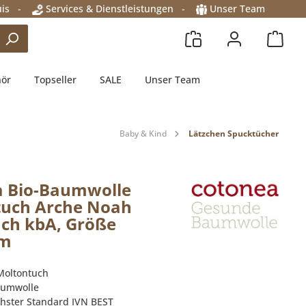
is
-
Services & Dienstleistungen
-
Unser Team
hör
Topseller
SALE
Unser Team
Baby & Kind
Lätzchen Spucktücher
a Bio-Baumwolle
tuch Arche Noah
ch kbA, Größe
cm
Moltontuch
aumwolle
chster Standard IVN BEST