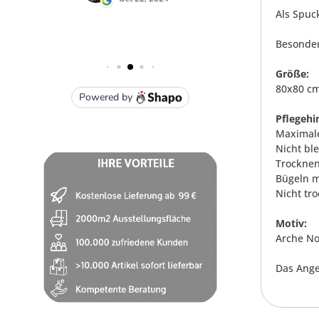
Als Spuc
Besonder
Größe:
80x80 c
Pflegehi
Maximale
Nicht bl
Trocknen
Bügeln m
Nicht tr
Motiv:
Arche N
Das Ange