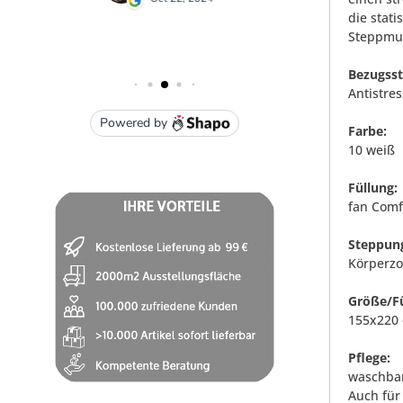
die stat
Steppmus
Bezugsst
Antistre
Farbe:
10 weiß
Füllung:
fan Comfo
Steppun
Körperz
Größe/Fü
155x220 
Pflege:
waschbar
Auch für 