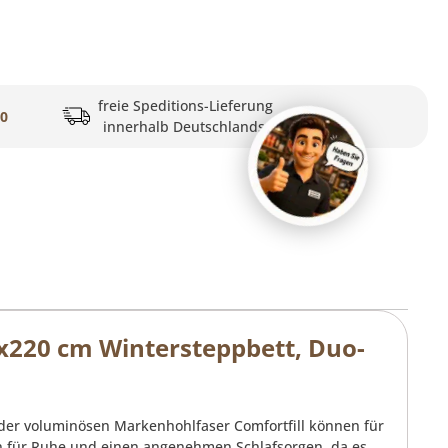
freie Speditions-Lieferung
20
innerhalb Deutschlands
x220 cm Wintersteppbett, Duo-
 der voluminösen Markenhohlfaser Comfortfill können für
nn für Ruhe und einen angenehmen Schlafsorgen, da es