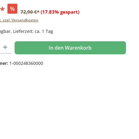
€*
%
72,90 €*
(17.83% gespart)
t. zzgl. Versandkosten
gbar, Lieferzeit: ca. 1 Tag
 Gib den gewünschten Wert ein oder benutze die Schaltflächen um die Anzahl
In den Warenkorb
mer:
1-000248360000