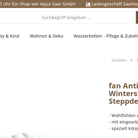
0 Uhr
Ein Shop von Aqua Saar GmbH
-
Ladengeschäft Saarlou
by & Kind
Wohnen & Deko
Wasserbetten - Pflege & Zubeh
Schlafen
fan Ant
Winters
Steppd
- Wohlfühlen
- mit eingear
- speziell kö