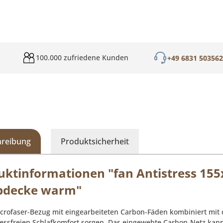
100.000 zufriedene Kunden
+49 6831 50356
hreibung
Produktsicherheit
uktinformationen "fan Antistress 155
pdecke warm"
icrofaser-Bezug mit eingearbeiteten Carbon-Fäden kombiniert mit
ressfreien Schlafkomfort sorgen. Das eingewebte Carbon-Netz ka