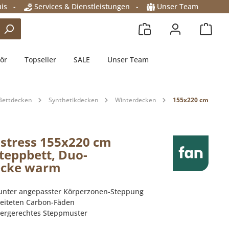
is
-
Services & Dienstleistungen
-
Unser Team
ör
Topseller
SALE
Unser Team
Bettdecken
Synthetikdecken
Winterdecken
155x220 cm
istress 155x220 cm
teppbett, Duo-
ecke warm
 unter angepasster Körperzonen-Steppung
beiteten Carbon-Fäden
rpergerechtes Steppmuster