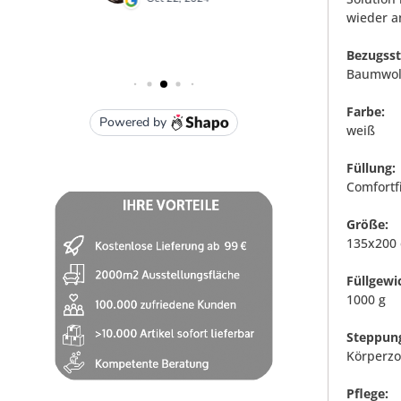
wieder a
Bezugsst
Baumwol
Farbe:
weiß
Füllung:
Comfortfi
Größe:
135x200
Füllgewi
1000 g
Steppun
Körperz
Pflege: