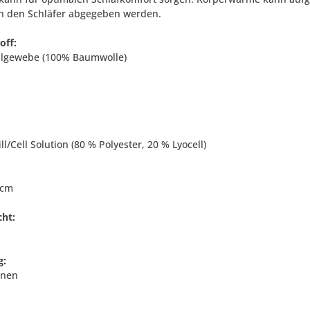
n den Schläfer abgegeben werden.
off:
lgewebe (100% Baumwolle)
ll/Cell Solution (80 % Polyester, 20 % Lyocell)
 cm
cht:
g:
onen