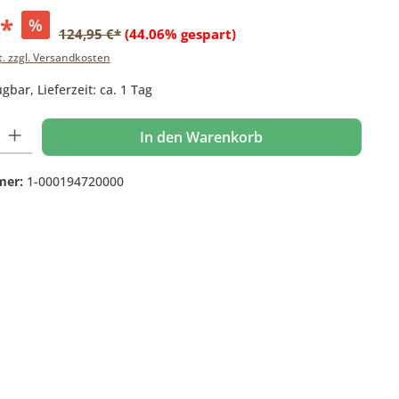
€*
%
124,95 €*
(44.06% gespart)
t. zzgl. Versandkosten
gbar, Lieferzeit: ca. 1 Tag
 Gib den gewünschten Wert ein oder benutze die Schaltflächen um die Anzahl
In den Warenkorb
mer:
1-000194720000