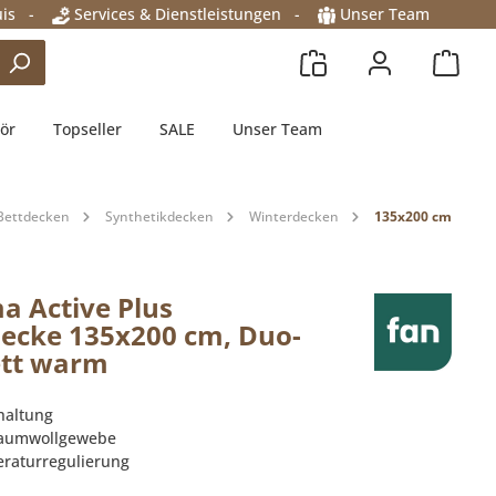
is
-
Services & Dienstleistungen
-
Unser Team
ör
Topseller
SALE
Unser Team
Bettdecken
Synthetikdecken
Winterdecken
135x200 cm
ma Active Plus
ecke 135x200 cm, Duo-
ett warm
haltung
Baumwollgewebe
eraturregulierung