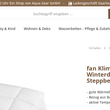
0 Uhr
Ein Shop von Aqua Saar GmbH
-
Ladengeschäft Saarlou
by & Kind
Wohnen & Deko
Wasserbetten - Pflege & Zubeh
Schlafen
fan Kli
Winterd
Steppb
- gute Wärme
- Bezug aus 
- aktive Temp