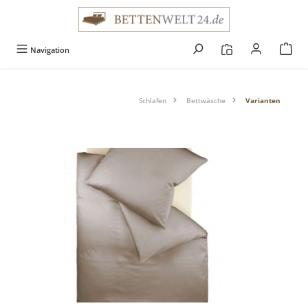
alt springen
Navigation
Schlafen
Bettwäsche
Varianten
Bildergalerie überspringen