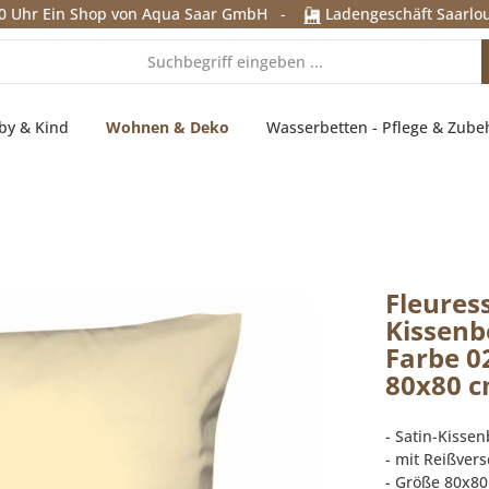
0 Uhr
Ein Shop von Aqua Saar GmbH
-
Ladengeschäft Saarlou
by & Kind
Wohnen & Deko
Wasserbetten - Pflege & Zube
Fleures
Kissenb
Farbe 0
80x80 
- Satin-Kisse
- mit Reißvers
- Größe 80x8