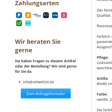
Zahlungsarten
Das fein
Qualität.
fleuresse
Farblich
Wir beraten Sie
passende
Ausgesch
gerne
Pflege:
Sie haben Fragen zu diesem Artikel
Linkssei
oder der Bestellung? Wir sind gerne
waschbar
für Sie da.
Größe:
info@stilwelt24.de
80x80 c
Zum Anfrageformular
Farbe:
vanille, 
Die farb