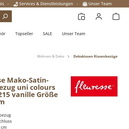
is
-
Services & Dienstleistungen
-
Unser Team
hör
Topseller
SALE
Unser Team
Wohnen & Deko
Dekokissen Kissenbezüge
se Mako-Satin-
ezug uni colours
215 vanille Größe
cm
nbezug
chluss
0 cm