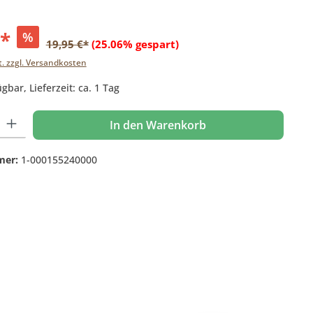
€*
%
19,95 €*
(25.06% gespart)
t. zzgl. Versandkosten
gbar, Lieferzeit: ca. 1 Tag
 Gib den gewünschten Wert ein oder benutze die Schaltflächen um die Anzahl
In den Warenkorb
mer:
1-000155240000