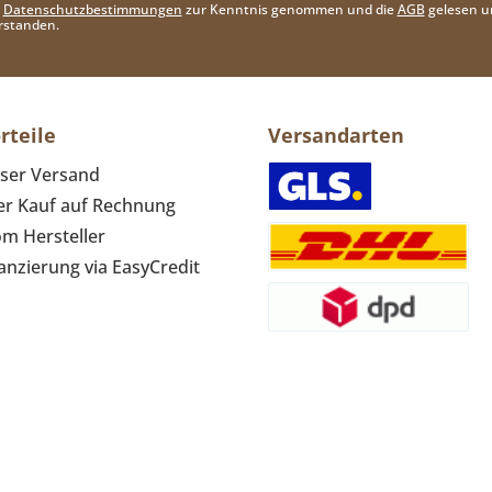
e
Datenschutzbestimmungen
zur Kenntnis genommen und die
AGB
gelesen u
rstanden.
rteile
Versandarten
ser Versand
r Kauf auf Rechnung
om Hersteller
anzierung via EasyCredit