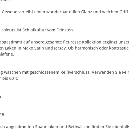
e Gewebe verleiht einen wunderbar edlen Glanz und weichen Griff.
 colours ist Schlafkultur vom Feinsten.
 abgestimmt auf unsere gesamte fleuresse Kollektion ergänzt unse
n Laken in Mako Satin und Jersey. Ob harmonisch oder kontrastiere
lafene.
tig waschen mit geschlossenem Reißverschluss. Verwenden Sie Fein
 bis 60°C
m
215
lich abgestimmten Spannlaken und Bettwäsche finden Sie ebenfall