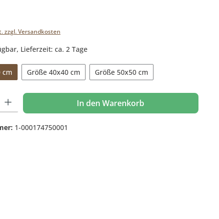
t. zzgl. Versandkosten
gbar, Lieferzeit: ca. 2 Tage
0 cm
Größe 40x40 cm
Größe 50x50 cm
 Gib den gewünschten Wert ein oder benutze die Schaltflächen um die Anzahl
In den Warenkorb
mer:
1-000174750001