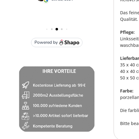
Das fein
Qualität.
Pflege:
Linkssei
waschbar
Lieferba
35 x 40 
40 x 40 
50 x 50 
Farbe:
porzella
Die farb
Bitte be