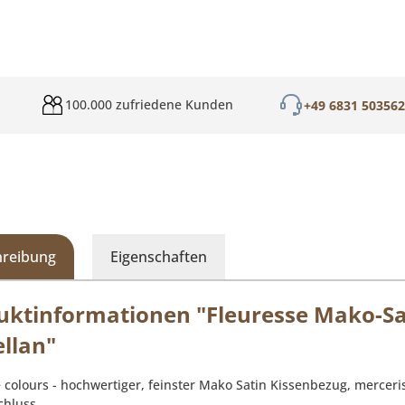
100.000 zufriedene Kunden
+49 6831 50356
hreibung
Eigenschaften
uktinformationen "Fleuresse Mako-Sat
ellan"
e colours - hochwertiger, feinster Mako Satin Kissenbezug, merce
chluss.