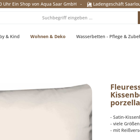
0 Uhr
Ein Shop von Aqua Saar GmbH
-
Ladengeschäft Saarlou
by & Kind
Wohnen & Deko
Wasserbetten - Pflege & Zube
Fleures
Kissenb
porzell
- Satin-Kisse
- viele Größe
- mit Reißvers