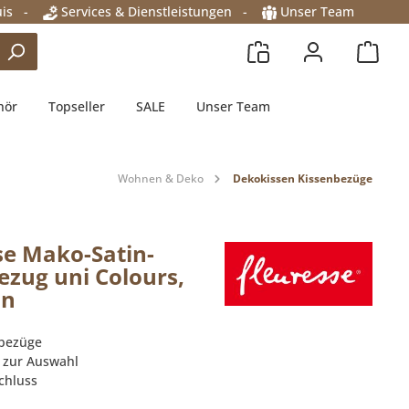
is
-
Services & Dienstleistungen
-
Unser Team
hör
Topseller
SALE
Unser Team
Wohnen & Deko
Dekokissen Kissenbezüge
se Mako-Satin-
ezug uni Colours,
an
nbezüge
n zur Auswahl
chluss