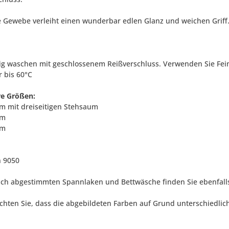
e Gewebe verleiht einen wunderbar edlen Glanz und weichen Griff.
tig waschen mit geschlossenem Reißverschluss. Verwenden Sie Fein
 bis 60°C
re Größen:
cm mit dreiseitigen Stehsaum
cm
cm
n 9050
lich abgestimmten Spannlaken und Bettwäsche finden Sie ebenfall
achten Sie, dass die abgebildeten Farben auf Grund unterschiedli