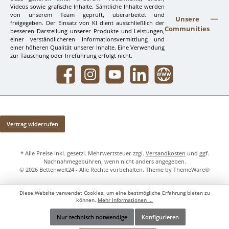
Videos sowie grafische Inhalte. Sämtliche Inhalte werden
von unserem Team geprüft, überarbeitet und
Unsere
freigegeben. Der Einsatz von KI dient ausschließlich der
Communities
besseren Darstellung unserer Produkte und Leistungen,
einer verständlicheren Informationsvermittlung und
einer höheren Qualität unserer Inhalte. Eine Verwendung
zur Täuschung oder Irreführung erfolgt nicht.
Facebook
Instagram
YouTube
LinkedIn
Website
Vertrag widerrufen
* Alle Preise inkl. gesetzl. Mehrwertsteuer zzgl.
Versandkosten
und ggf.
Nachnahmegebühren, wenn nicht anders angegeben.
© 2026 Bettenwelt24 - Alle Rechte vorbehalten. Theme by
ThemeWare®
Diese Website verwendet Cookies, um eine bestmögliche Erfahrung bieten zu
können.
Mehr Informationen ...
Nur technisch notwendige
Konfigurieren
Werkzeugleiste anzeigen