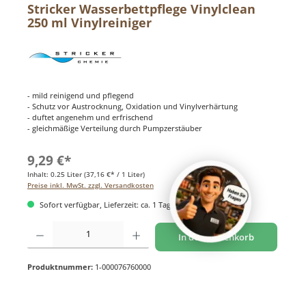
Stricker Wasserbettpflege Vinylclean
250 ml Vinylreiniger
- mild reinigend und pflegend
- Schutz vor Austrocknung, Oxidation und Vinylverhärtung
- duftet angenehm und erfrischend
- gleichmäßige Verteilung durch Pumpzerstäuber
9,29 €*
Inhalt:
0.25 Liter
(37,16 €* / 1 Liter)
Preise inkl. MwSt. zzgl. Versandkosten
Sofort verfügbar, Lieferzeit: ca. 1 Tag
Produkt Anzahl: Gib den gewünschten Wert ein oder benutze die Schaltflächen um di
In den Warenkorb
Produktnummer:
1-000076760000