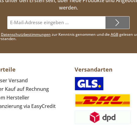
ts unter den Ersten sein, über neue Produkte und Angebote
werden.
E-
Mail-
Adresse*
e
Datenschutzbestimmungen
zur Kenntnis genommen und die
AGB
gelesen u
rstanden.
rteile
Versandarten
ser Versand
r Kauf auf Rechnung
om Hersteller
anzierung via EasyCredit