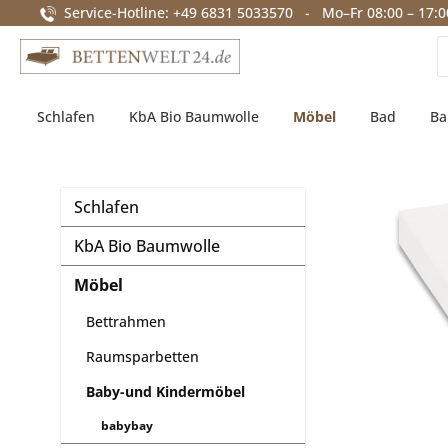
Service-Hotline: +49 6831 5033570 - Mo–Fr 08:00 – 17:0
springen
Zur Hauptnavigation springen
Schlafen
KbA Bio Baumwolle
Möbel
Bad
Ba
Schlafen
KbA Bio Baumwolle
Möbel
Bettrahmen
Raumsparbetten
Baby-und Kindermöbel
babybay