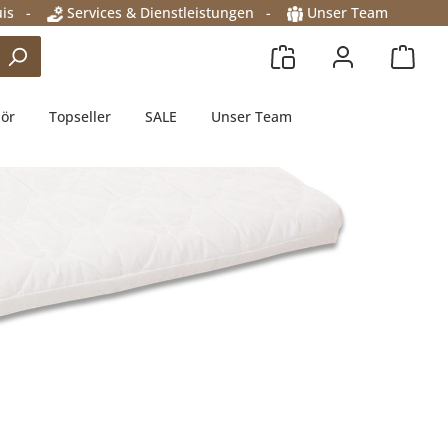
is
-
Services & Dienstleistungen
-
Unser Team
hör
Topseller
SALE
Unser Team