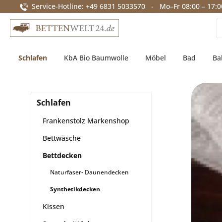
Service-Hotline: +49 6831 5033570 - Mo–Fr 08:00 – 17:0
springen
Zur Hauptnavigation springen
Schlafen
KbA Bio Baumwolle
Möbel
Bad
Ba
Schlafen
Frankenstolz Markenshop
Bettwäsche
Bettdecken
Naturfaser- Daunendecken
Synthetikdecken
Kissen