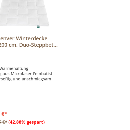
Denver Winterdecke
200 cm, Duo-Steppbett
m
e Wärmehaltung
g aus Microfaser-Feinbatist
rsoftig und anschmiegsam
 €*
In den Warenkorb
5 €*
(42.88% gespart)