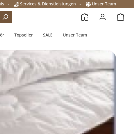
is
-
Services & Dienstleistungen
-
Unser Team
ör
Topseller
SALE
Unser Team