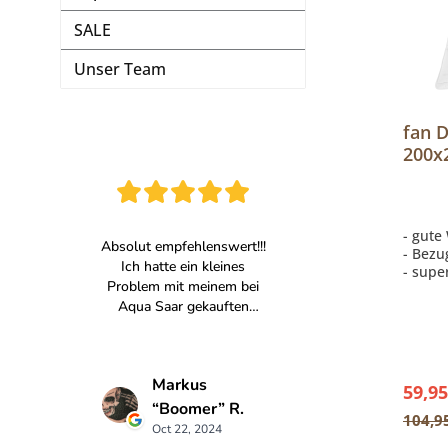
SALE
Unser Team
fan 
200x
war
- gut
- Bezu
- supe
59,95
104,9