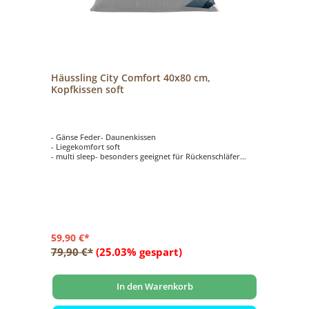
Häussling City Comfort 40x80 cm,
Kopfkissen soft
- Gänse Feder- Daunenkissen
- Liegekomfort soft
- multi sleep- besonders geeignet für Rückenschläfer
- Größe 40x80 cm
- weiße nordische neue Gänsefedern und Daunen
59,90 €*
79,90 €*
(25.03% gespart)
In den Warenkorb