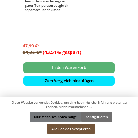
- besonders anschmiegsam
- guter Temperaturausgleich
- separates Innenkissen
47,99 €*
84,95 €*
(43.51% gespart)
In den Warenkorb
Zum Vergleich hinzufügen
Diese Website verwendet Cookies, um eine bestmögliche Erfahrung bieten zu
können.
Mehr Informationen ...
Nur technisch notwendige
Konfigurieren
Werkzeugleiste anzeigen
Alle Cookies akzeptieren