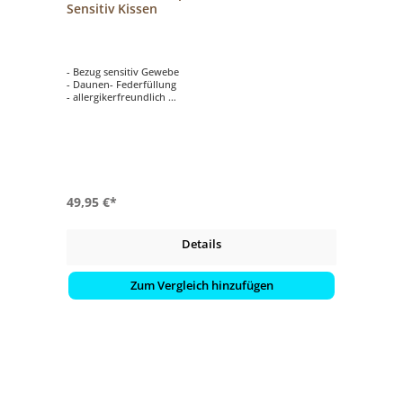
Sensitiv Kissen
- Bezug sensitiv Gewebe
- Daunen- Federfüllung
- allergikerfreundlich
- atmungsaktiv
- 3 Kammerkissen
49,95 €*
Details
Zum Vergleich hinzufügen